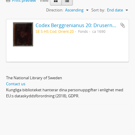
Print preview
View:
Direction:
Ascending
Sort by:
End date
Codex Berggrenianus 20: Drusernas på Libanon heliga bok
SE S-HS Cod. Orient 20
Fonds
ca 1690
The National Library of Sweden
Contact us
Kungliga biblioteket hanterar dina personuppgifter i enlighet med
EU:s dataskyddsförordning (2018), GDPR.