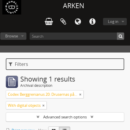
ARKEN
Log in
Browse
Filters
Showing 1 results
Archival description
Codex Berggrenianus 20: Drusernas på Libanon heliga bok
With digital objects
Advanced search options