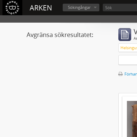
ARKEN
Sökingångar
V
Avgränsa sökresultatet:
A
Förhan