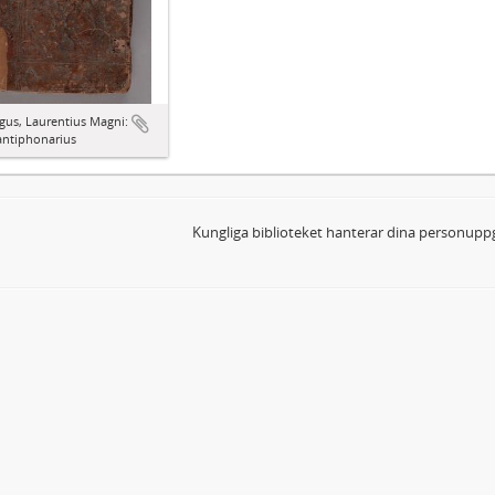
gus, Laurentius Magni:
antiphonarius
Kungliga biblioteket hanterar dina personuppg