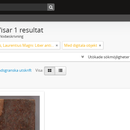
isar 1 resultat
rkivbeskrivning
Helsingus, Laurentius Magni: Liber antiphonarius
Med digitala objekt
Utökade sökmöjlighete
dsgranska utskrift
Visa: