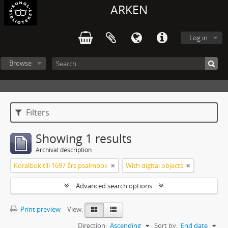
ARKEN
Log in
Browse
Filters
Showing 1 results
Archival description
Koralbok till 1697 års psalmbok
With digital objects
Advanced search options
Print preview
View:
Direction:
Ascending
Sort by:
End date