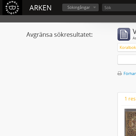
ARKEN
Sökingångar
V
Avgränsa sökresultatet:
A
Förhan
1 res