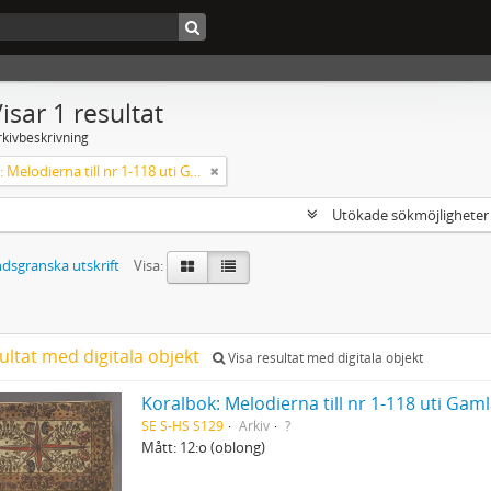
isar 1 resultat
rkivbeskrivning
Koralbok: Melodierna till nr 1-118 uti Gamla Psalmboken, enstämmigt satta
Utökade sökmöjlighete
dsgranska utskrift
Visa:
ultat med digitala objekt
Visa resultat med digitala objekt
Koralbok: Melodierna till nr 1-118 uti Ga
SE S-HS S129
Arkiv
?
Mått: 12:o (oblong)