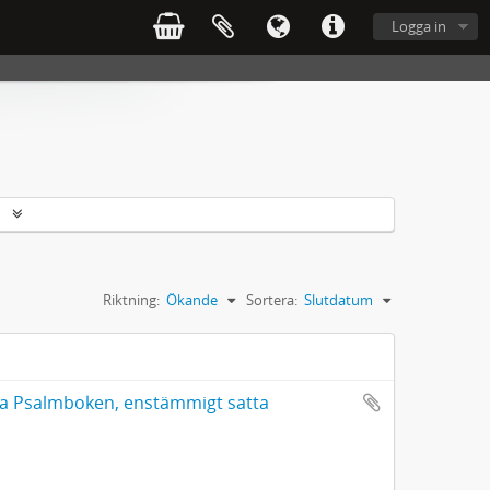
Logga in
r
Riktning:
Ökande
Sortera:
Slutdatum
mla Psalmboken, enstämmigt satta