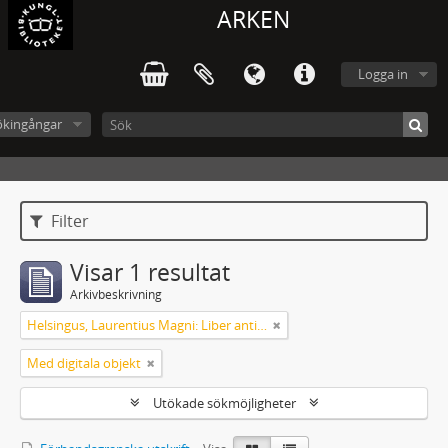
ARKEN
Logga in
ökingångar
Filter
Visar 1 resultat
Arkivbeskrivning
Helsingus, Laurentius Magni: Liber antiphonarius
Med digitala objekt
Utökade sökmöjligheter