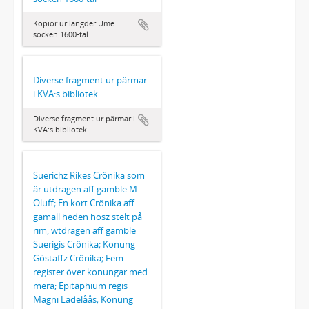
Kopior ur längder Ume
socken 1600-tal
Diverse fragment ur pärmar
i KVA:s bibliotek
Diverse fragment ur pärmar i
KVA:s bibliotek
Suerichz Rikes Crönika som
är utdragen aff gamble M.
Oluff; En kort Crönika aff
gamall heden hosz stelt på
rim, wtdragen aff gamble
Suerigis Crönika; Konung
Göstaffz Crönika; Fem
register över konungar med
mera; Epitaphium regis
Magni Ladelåås; Konung