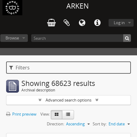
ARKEN
Log in
Browse
Filters
Showing 68623 results
Archival description
Advanced search options
Print preview
View:
Direction:
Ascending
Sort by:
End date