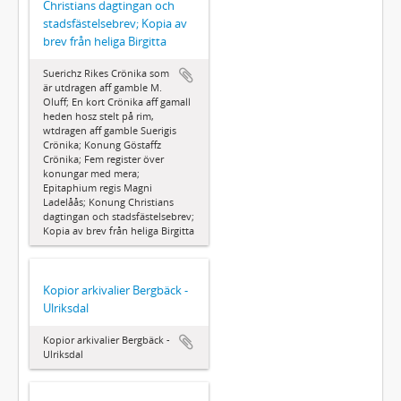
Christians dagtingan och
stadsfästelsebrev; Kopia av
brev från heliga Birgitta
Suerichz Rikes Crönika som
är utdragen aff gamble M.
Oluff; En kort Crönika aff gamall
heden hosz stelt på rim,
wtdragen aff gamble Suerigis
Crönika; Konung Göstaffz
Crönika; Fem register över
konungar med mera;
Epitaphium regis Magni
Ladelåås; Konung Christians
dagtingan och stadsfästelsebrev;
Kopia av brev från heliga Birgitta
Kopior arkivalier Bergbäck -
Ulriksdal
Kopior arkivalier Bergbäck -
Ulriksdal