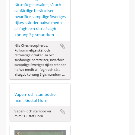
rättmätige orsaker, så och
sanfärdige berättelser,
hwarföre samptlige Sweriges
rijkes ständer hafwe medh
all fogh och rätt afsagdt
konung Sigismundum ...
Nils Chesnecopherus:
Fulkommelige skäl och
rättmätige orsaker, så och
sanfärdige berättelser, hwarföre
samptlige Sweriges rijkes ständer
hafwe medh all fogh och rätt
afsagdt konung Sigismundum ...
Vapen- och stamböcker
m.m.: Gustaf Horn
Vapen- och stamböcker
m.m.: Gustaf Horn