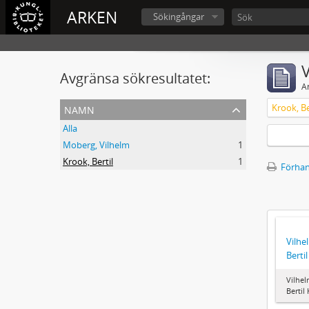
ARKEN
Sökingångar
V
Avgränsa sökresultatet:
A
namn
Krook, Be
Alla
Moberg, Vilhelm
1
Krook, Bertil
1
Förhan
Vilhe
Berti
Vilhel
Bertil