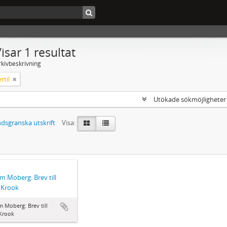
isar 1 resultat
rkivbeskrivning
rtil
Utökade sökmöjlighete
dsgranska utskrift
Visa:
lm Moberg: Brev till
l Krook
m Moberg: Brev till
 Krook