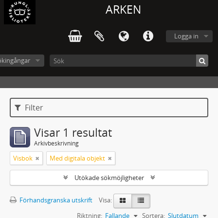
ARKEN
Logga in
ökingångar
Filter
Visar 1 resultat
Arkivbeskrivning
Visbok
Med digitala objekt
Utökade sökmöjligheter
Förhandsgranska utskrift
Visa:
Riktning:
Fallande
Sortera:
Slutdatum