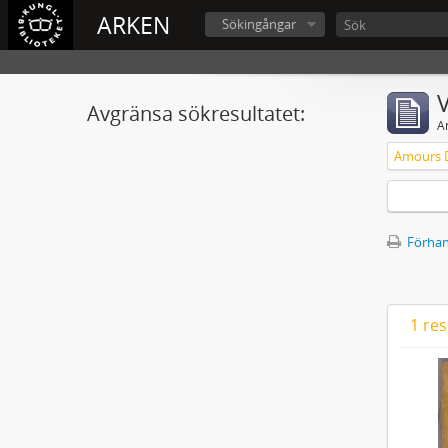
ARKEN
Sökingångar
V
Avgränsa sökresultatet:
A
Förhan
1 res