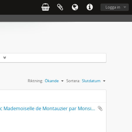
Logga in
r
Riktning:
Ökande
Sortera:
Slutdatum
Amours De Monsieur L'abbé Roquette avec Mademoiselle de Montauzier par Monsieur L'abbé Le Camus 1667