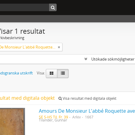
isar 1 resultat
rkivbeskrivning
Amours De Monsieur L'abbé Roquette avec Mademoiselle de Montauzier par Monsieur L'abbé Le Camus 1667
Utökade sökmöjlighete
dsgranska utskrift
Visa:
ultat med digitala objekt
Visa resultat med digitala objekt
SE S-HS Til. Fr. 39
Arkiv
1667
Tilander, Gunnar