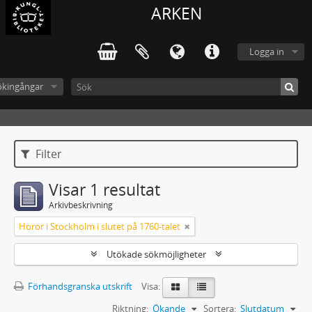
ARKEN
Logga in
ökingångar
Filter
Visar 1 resultat
Arkivbeskrivning
Horor i Stockholm i slutet på 1760-talet
Utökade sökmöjligheter
Förhandsgranska utskrift
Visa:
Riktning:
Ökande
Sortera:
Slutdatum