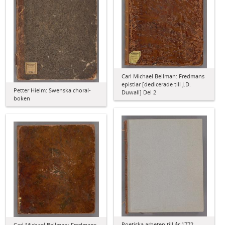
Carl Michael Bellman: Fredmans
epistlar [dedicerade till J.D.
Petter Hielm: Swenska choral-
Duwall] Del 2
boken
Poetiska arbeten till år 1772
Carl Michael Bellman: Fredmans