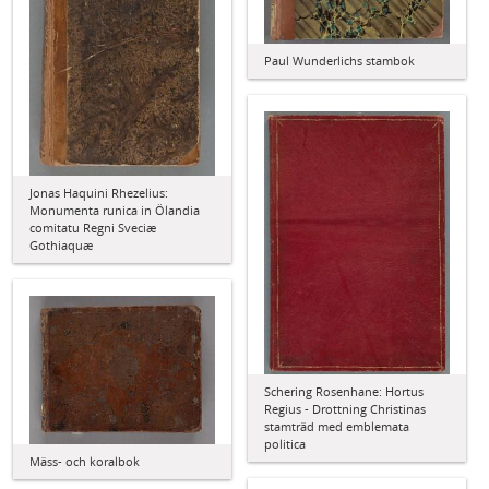
Paul Wunderlichs stambok
Jonas Haquini Rhezelius:
Monumenta runica in Ölandia
comitatu Regni Sveciæ
Gothiaquæ
Schering Rosenhane: Hortus
Regius - Drottning Christinas
stamträd med emblemata
politica
Mäss- och koralbok