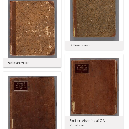
Bellmansvisor
Bellmansvisor
Skrifter. Afskrifna af C.M.
Völschow