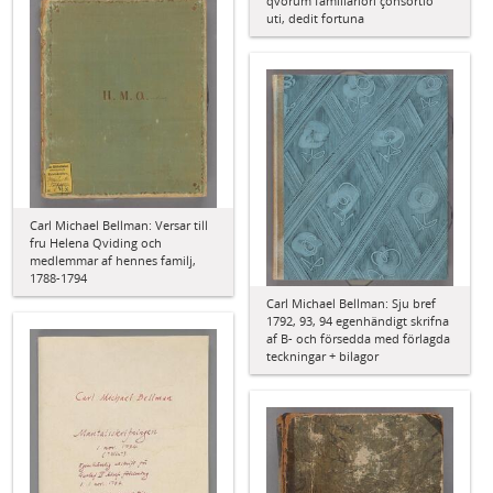
qvorum familiariori çonsortio
uti, dedit fortuna
Carl Michael Bellman: Versar till
fru Helena Qviding och
medlemmar af hennes familj,
1788-1794
Carl Michael Bellman: Sju bref
1792, 93, 94 egenhändigt skrifna
af B- och försedda med förlagda
teckningar + bilagor