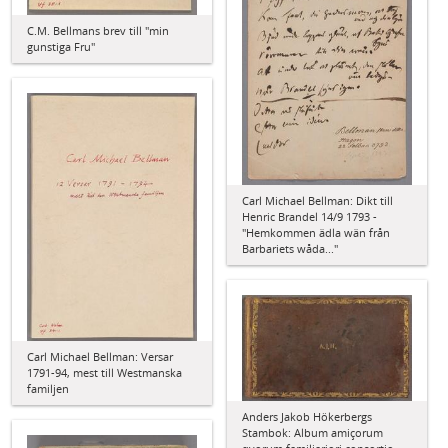
C.M. Bellmans brev till "min
gunstiga Fru"
Carl Michael Bellman: Dikt till
Henric Brandel 14/9 1793 -
"Hemkommen ädla wän från
Barbariets wåda..."
Carl Michael Bellman: Versar
1791-94, mest till Westmanska
familjen
Anders Jakob Hökerbergs
Stambok: Album amiçorum