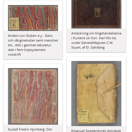
Anteckning om Krigshändelserna
Anders von Düben d.y.: Dans
i Kurland uti Kon. Karl XIIs tid,
och sångmelodier samt marscher
under GeneralMajoren C.M.
etc., dels i gammal tabulatur,
Stuart, af Er. Dahlberg
dels i fem-linjesystemets
notskrift
Gustaf Fredric Hjortberg: Ost-
Emanuel Swedenborgs drömbok