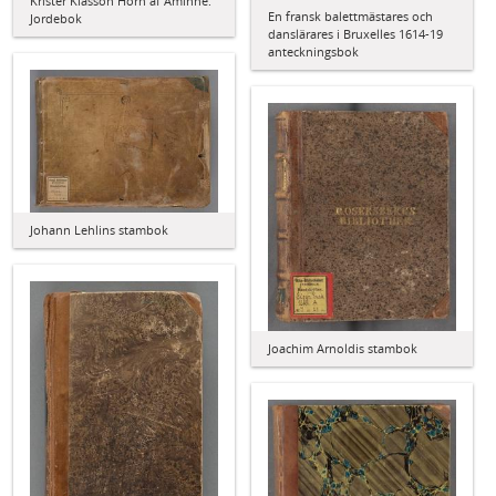
Krister Klasson Horn af Åminne:
En fransk balettmästares och
Jordebok
danslärares i Bruxelles 1614-19
anteckningsbok
Johann Lehlins stambok
Joachim Arnoldis stambok