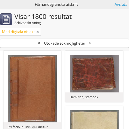
Förhandsgranska utskrift
Avsluta
Visar 1800 resultat
Arkivbeskrivning
Med digitala objekt
Utökade sökmöjligheter
Hamilton, stambok
Prefacio in librū qui dicitur