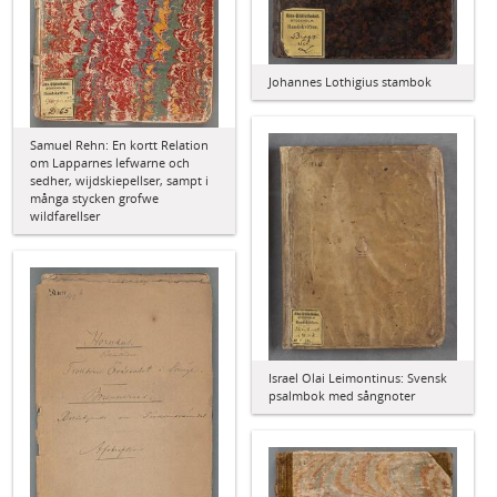
Johannes Lothigius stambok
Samuel Rehn: En kortt Relation
om Lapparnes lefwarne och
sedher, wijdskiepellser, sampt i
många stycken grofwe
wildfarellser
Israel Olai Leimontinus: Svensk
psalmbok med sångnoter