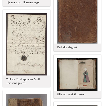
Hjalmars och Hramers saga
Karl XII:s dagbok
Tullista för skepparen Oluff
Larssons galeas
Rålambska dräktboken