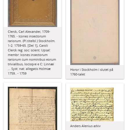
Clerck, Carl Alexander, 1709-
1765. - Icones insectorum
rariorum. (Pl.titelbl.) Stockholm.
1-2. 1759-65. [Del 1], Caroli
Clerck reg: soc: scient: Upsal:
membr: Icones insectorum
rariorum cum nominibus eorum
trivialibus, locisqve e C: Linnæi
... Syst: nat: allegatis Holmiæ
Horor i Stockholm i slutet på
1759.. - 1759
1760-talet
Anders Alenius arkiv