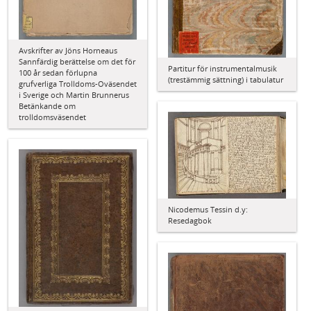
Avskrifter av Jöns Horneaus
Sannfärdig berättelse om det för
Partitur för instrumentalmusik
100 år sedan förlupna
(trestämmig sättning) i tabulatur
grufverliga Trolldoms-Oväsendet
i Sverige och Martin Brunnerus
Betänkande om
trolldomsväsendet
Nicodemus Tessin d.y:
Resedagbok