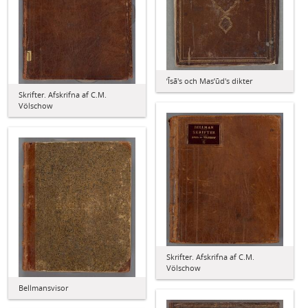
ʼĪsā's och Masʼūd's dikter
Skrifter. Afskrifna af C.M.
Völschow
Skrifter. Afskrifna af C.M.
Völschow
Bellmansvisor