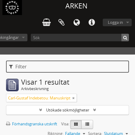
ARKEN
Logga in
ökingångar
Filter
Visar 1 resultat
Arkivbeskrivning
Carl-Gustaf Indebetou: Manuskript
Utökade sökmöjligheter
Förhandsgranska utskrift
Visa:
Riktning:
Fallande
Sortera:
Slutdatum