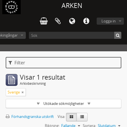
ARKEN
Logga in
ökingångar
Filter
Visar 1 resultat
Arkivbeskrivning
Sverige
Utökade sökmöjligheter
Förhandsgranska utskrift
Visa:
Riktning:
Fallande
Sortera:
Slutdatum