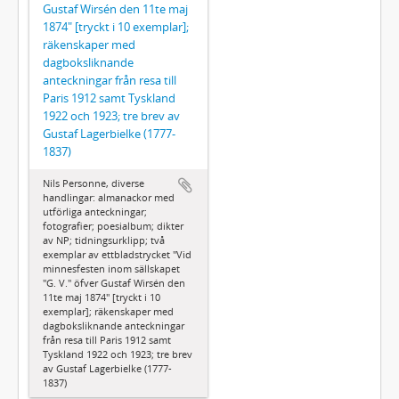
Gustaf Wirsén den 11te maj
1874" [tryckt i 10 exemplar];
räkenskaper med
dagboksliknande
anteckningar från resa till
Paris 1912 samt Tyskland
1922 och 1923; tre brev av
Gustaf Lagerbielke (1777-
1837)
Nils Personne, diverse
handlingar: almanackor med
utförliga anteckningar;
fotografier; poesialbum; dikter
av NP; tidningsurklipp; två
exemplar av ettbladstrycket "Vid
minnesfesten inom sällskapet
"G. V." öfver Gustaf Wirsén den
11te maj 1874" [tryckt i 10
exemplar]; räkenskaper med
dagboksliknande anteckningar
från resa till Paris 1912 samt
Tyskland 1922 och 1923; tre brev
av Gustaf Lagerbielke (1777-
1837)