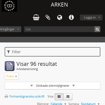
ARKEN
Logga in
ökingångar
Filter
Visar 96 resultat
Arkivbeskrivning
Poesi
Utökade sökmöjligheter
Förhandsgranska utskrift
Visa:
Riktning:
Fallande
Sortera:
Slutdatum