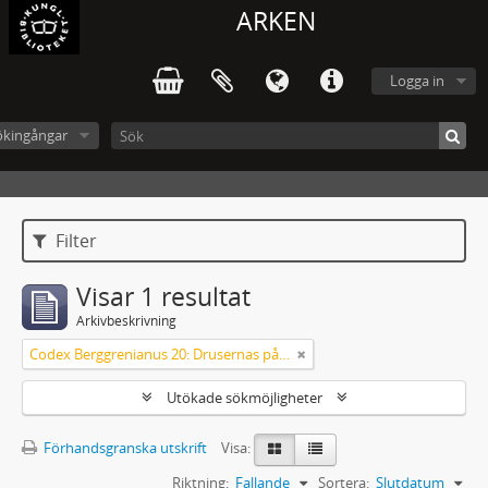
ARKEN
Logga in
ökingångar
Filter
Visar 1 resultat
Arkivbeskrivning
Codex Berggrenianus 20: Drusernas på Libanon heliga bok
Utökade sökmöjligheter
Förhandsgranska utskrift
Visa:
Riktning:
Fallande
Sortera:
Slutdatum