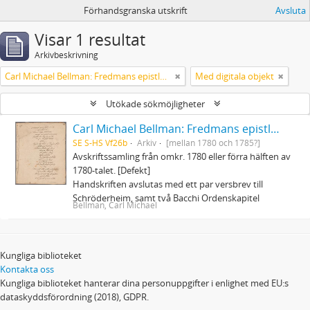
Förhandsgranska utskrift
Avsluta
Visar 1 resultat
Arkivbeskrivning
Carl Michael Bellman: Fredmans epistlar och sånger m.fl. Bellman-texter
Med digitala objekt
Utökade sökmöjligheter
Carl Michael Bellman: Fredmans epistlar och sånger m.fl. Bellman-texter
SE S-HS Vf26b
Arkiv
[mellan 1780 och 1785?]
Avskriftssamling från omkr. 1780 eller förra hälften av
1780-talet. [Defekt]
Handskriften avslutas med ett par versbrev till
Schröderheim, samt två Bacchi Ordenskapitel
Bellman, Carl Michael
Kungliga biblioteket
Kontakta oss
Kungliga biblioteket hanterar dina personuppgifter i enlighet med EU:s
dataskyddsförordning (2018), GDPR.