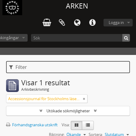
ARKEN
Logga in
ökingångar
Filter
Visar 1 resultat
Arkivbeskrivning
Accessionsjournal för Stockholms läsesalong
Utökade sökmöjligheter
Förhandsgranska utskrift
Visa:
Riktning:
Ökande
Sortera:
Slutdatum