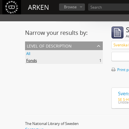
ARKEN
Browse
Narrow your results by:
Ar
level of description
All
Fonds
1
Print 
Sven
SE S-H
Untitl
The National Library of Sweden