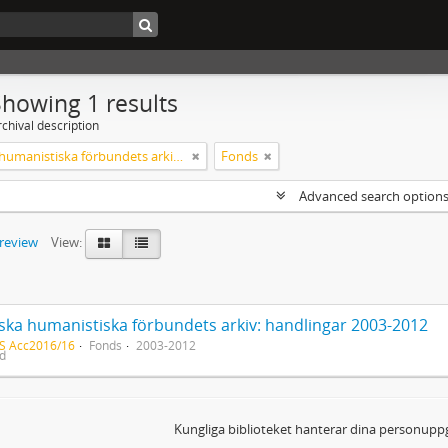
Showing 1 results
chival description
Svenska humanistiska förbundets arkiv: handlingar 2003-2012
Fonds
Advanced search option
preview
View:
ska humanistiska förbundets arkiv: handlingar 2003-2012
S Acc2016/16
Fonds
2003-2012
ed
Kungliga biblioteket hanterar dina personuppg