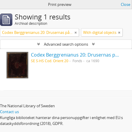
Print preview
Close
Showing 1 results
Archival description
Codex Berggrenianus 20: Drusernas på Libanon heliga bok
With digital objects
Advanced search options
Codex Berggrenianus 20: Drusernas på Libanon heliga bok
SE S-HS Cod. Orient 20
Fonds
ca 1690
The National Library of Sweden
Contact us
Kungliga biblioteket hanterar dina personuppgifter i enlighet med EU:s
dataskyddsförordning (2018), GDPR.