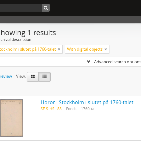
Showing 1 results
chival description
tockholm i slutet på 1760-talet
With digital objects
Advanced search option
preview
View:
Horor i Stockholm i slutet på 1760-talet
SE S-HS I 88
Fonds
1760-tal