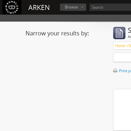
ARKEN
Browse
Narrow your results by:
Ar
Horor i S
Print 