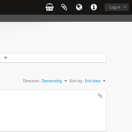
Log in
s
Direction:
Descending
Sort by:
End date