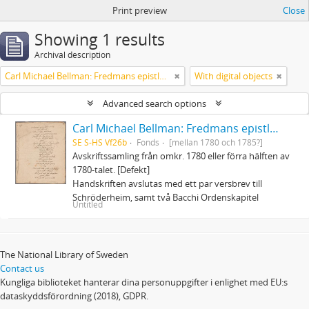
Print preview
Close
Showing 1 results
Archival description
Carl Michael Bellman: Fredmans epistlar och sånger m.fl. Bellman-texter
With digital objects
Advanced search options
Carl Michael Bellman: Fredmans epistlar och sånger m.fl. Bellman-texter
SE S-HS Vf26b
Fonds
[mellan 1780 och 1785?]
Avskriftssamling från omkr. 1780 eller förra hälften av
1780-talet. [Defekt]
Handskriften avslutas med ett par versbrev till
Schröderheim, samt två Bacchi Ordenskapitel
Untitled
The National Library of Sweden
Contact us
Kungliga biblioteket hanterar dina personuppgifter i enlighet med EU:s
dataskyddsförordning (2018), GDPR.