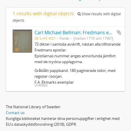
1 results with digital objects
Show results with digital
objects
Carl Michael Bellman: Fredmans epistlar m.m.
SE S-HS Vf27
Fonds
[mellan 1770 och 1790?]
72 dikter i samtida avskrift, nästan alla tillhörande
Fredmans epistlar.
Epistlarnas nummer anges annorlunda jämfört
med de tryckta upplagorna.
Gråblått pappband. 180 paginerade sidor, med
register i början.
F.A. Ekmarks exemplar
Untitled
The National Library of Sweden
Contact us
Kungliga biblioteket hanterar dina personuppgifter i enlighet med
EU:s dataskyddsförordning (2018), GDPR.