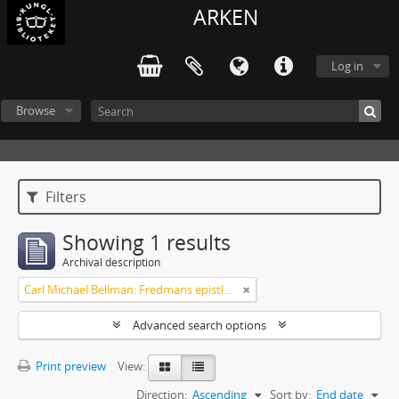
ARKEN
Log in
Browse
Filters
Showing 1 results
Archival description
Carl Michael Bellman: Fredmans epistlar m.m.
Advanced search options
Print preview
View:
Direction:
Ascending
Sort by:
End date