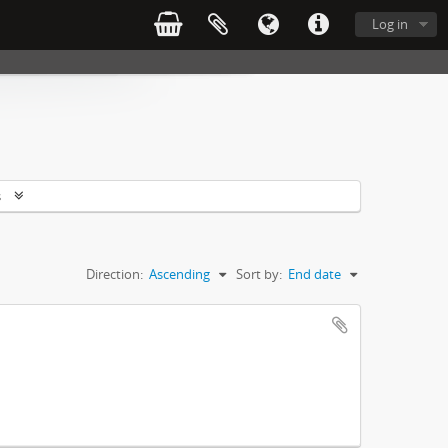
Log in
s
Direction:
Ascending
Sort by:
End date