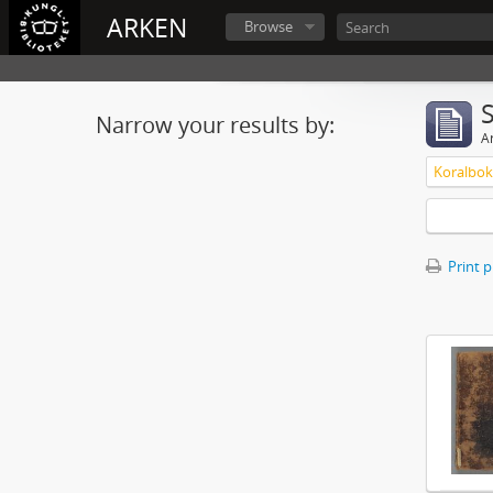
ARKEN
Browse
Narrow your results by:
Ar
Koralbok 
Print 