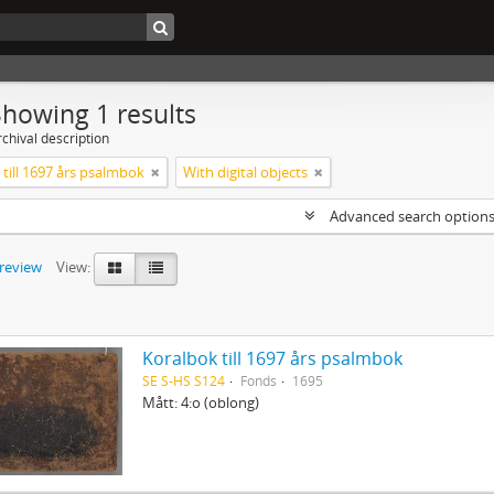
Showing 1 results
chival description
till 1697 års psalmbok
With digital objects
Advanced search option
preview
View:
Koralbok till 1697 års psalmbok
SE S-HS S124
Fonds
1695
Mått: 4:o (oblong)