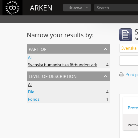
ARKEN
Browse
Narrow your results by:
Ar
part of
All
Svenska humanistiska förbundets arkiv: handlingar 2003-2012
4
level of description
Print 
All
File
4
Fonds
1
Proto
Protok