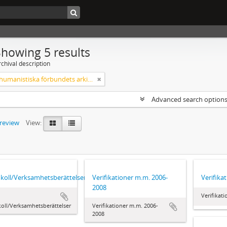
Showing 5 results
chival description
Svenska humanistiska förbundets arkiv: handlingar 2003-2012
Advanced search option
preview
View:
koll/Verksamhetsberättelser
Verifikationer m.m. 2006-
Verifika
2008
Verifikat
oll/Verksamhetsberättelser
Verifikationer m.m. 2006-
2008