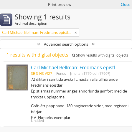
Print preview
Close
Showing 1 results
Archival description
Carl Michael Bellman: Fredmans epistlar m.m.
Advanced search options
1 results with digital objects
Show results with digital objects
Carl Michael Bellman: Fredmans epistlar m.m.
SE S-HS Vf27
Fonds
[mellan 1770 och 1790?]
72 dikter i samtida avskrift, nästan alla tillhörande
Fredmans epistlar.
Epistlarnas nummer anges annorlunda jämfört med de
tryckta upplagorna.
Gråblått pappband. 180 paginerade sidor, med register i
början.
F.A. Ekmarks exemplar
Untitled