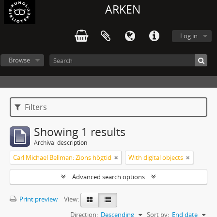
ARKEN
Log in
Browse
Filters
Showing 1 results
Archival description
Carl Michael Bellman: Zions högtid
With digital objects
Advanced search options
Print preview
View:
Direction:
Descending
Sort by:
End date