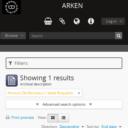
ARKEN
Log in
Browse
Filters
Showing 1 results
Archival description
Amours De Monsieur L'abbé Roquette avec Mademoiselle de Montauzier par Monsieur L'abbé Le Camus 1667
Advanced search options
Print preview
View:
Direction:
Descending
Sort by:
End date