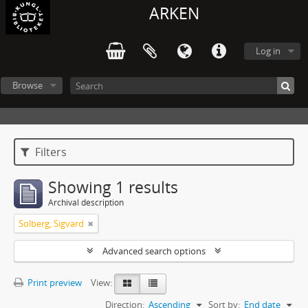
ARKEN
Log in
Browse
Filters
Showing 1 results
Archival description
Solberg, Sigvard
Advanced search options
Print preview
View:
Direction:
Ascending
Sort by:
End date