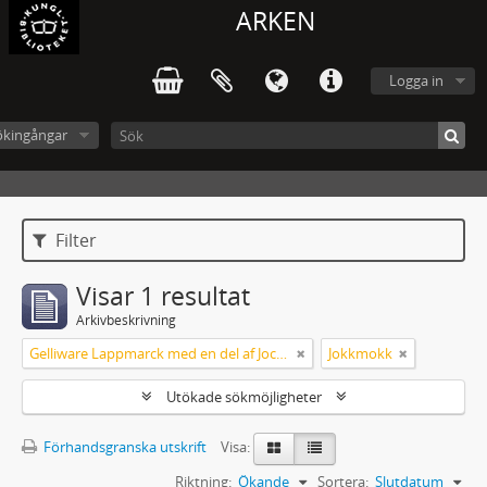
ARKEN
Logga in
ökingångar
Filter
Visar 1 resultat
Arkivbeskrivning
Gelliware Lappmarck med en del af Jockmocks Lappmarcks pastorat
Jokkmokk
Utökade sökmöjligheter
Förhandsgranska utskrift
Visa:
Riktning:
Ökande
Sortera:
Slutdatum