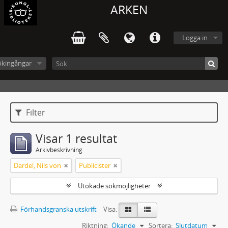
ARKEN
Logga in
ökingångar
Filter
Visar 1 resultat
Arkivbeskrivning
Dardel, Nils von
Publicister
Utökade sökmöjligheter
Förhandsgranska utskrift
Visa:
Riktning:
Ökande
Sortera:
Slutdatum