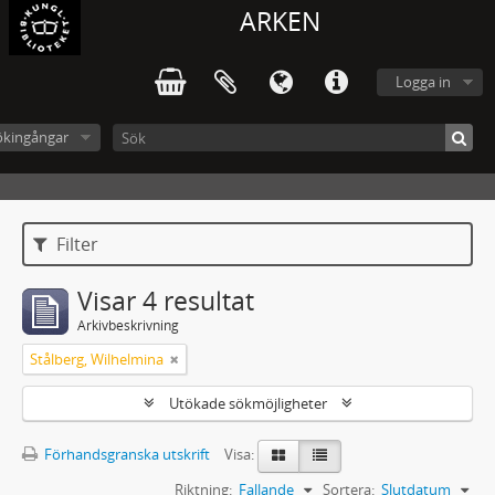
ARKEN
Logga in
ökingångar
Filter
Visar 4 resultat
Arkivbeskrivning
Stålberg, Wilhelmina
Utökade sökmöjligheter
Förhandsgranska utskrift
Visa:
Riktning:
Fallande
Sortera:
Slutdatum