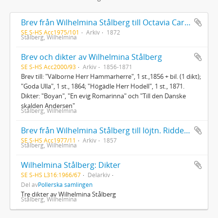
Brev från Wilhelmina Stålberg till Octavia Carlén 22/2 1872
SE S-HS Acc1975/101
Arkiv
1872
Stålberg, Wilhelmina
Brev och dikter av Wilhelmina Stålberg
SE S-HS Acc2000/93
Arkiv
1856-1871
Brev till: "Välborne Herr Hammarherre", 1 st.,1856 + bil. (1 dikt);
"Goda Ulla", 1 st., 1864; "Högädle Herr Hodell", 1 st., 1871.
Dikter: "Boyan", "En evig Romarinna" och "Till den Danske
skalden Andersen"
Stålberg, Wilhelmina
Brev från Wilhelmina Stålberg till löjtn. Ridderstad 1857
SE S-HS Acc1977/11
Arkiv
1857
Stålberg, Wilhelmina
Wilhelmina Stålberg: Dikter
SE S-HS L316:1966/67
Delarkiv
Del av
Pollerska samlingen
Tre dikter av Wilhelmina Stålberg
Stålberg, Wilhelmina