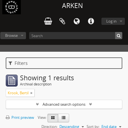
ARKEN
Log in
Browse
Filters
Showing 1 results
Archival description
Krook, Bertil
Advanced search options
Print preview
View:
Direction:
Descending
Sort by:
End date