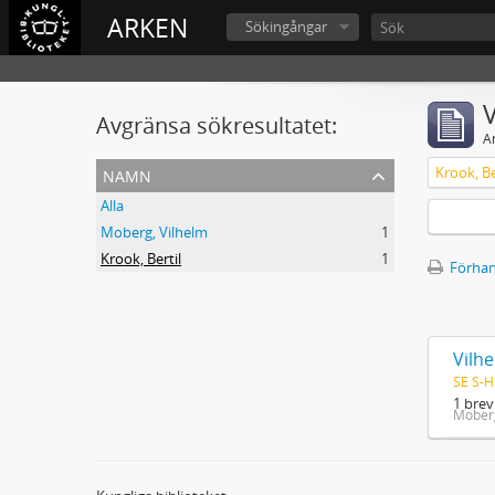
ARKEN
Sökingångar
V
Avgränsa sökresultatet:
A
namn
Krook, Be
Alla
Moberg, Vilhelm
1
Krook, Bertil
1
Förhan
Vilhe
SE S-H
1 brev
Moberg