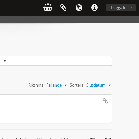
Logga in
r
Riktning:
Fallande
Sortera:
Slutdatum