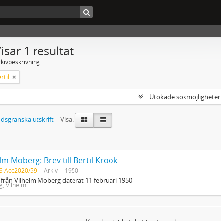
isar 1 resultat
rkivbeskrivning
rtil
Utökade sökmöjlighete
dsgranska utskrift
Visa:
lm Moberg: Brev till Bertil Krook
S Acc2020/59
Arkiv
1950
 från Vilhelm Moberg daterat 11 februari 1950
, Vilhelm