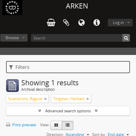
ARKEN
Log in
Browse
Filters
Showing 1 results
Archival description
Svanström, Ragnar
Tingsten, Herbert
Advanced search options
Print preview
View:
Direction:
Ascending
Sort by:
End date