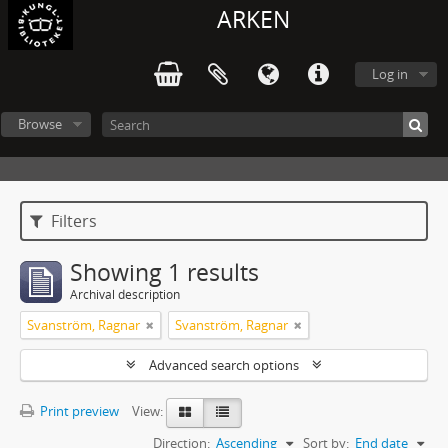
ARKEN
Log in
Browse
Filters
Showing 1 results
Archival description
Svanström, Ragnar
Svanström, Ragnar
Advanced search options
Print preview
View:
Direction:
Ascending
Sort by:
End date