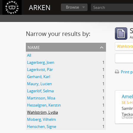
ARKEN
Browse
Narrow your results by:
Ar
name
Wahlströ
All
Lagerberg, Joen
1
Lagerkvist, Pär
1
Print 
Gerhard, Karl
1
Maury, Lucien
1
Lagerlöf, Selma
1
Amel
Martinson, Moa
1
SE S-H
Hesselgren, Kerstin
1
Samlin
Wahlström, Lydia
1
Tjecko
Untitl
Moberg, Vilhelm
1
Henschen, Signe
1