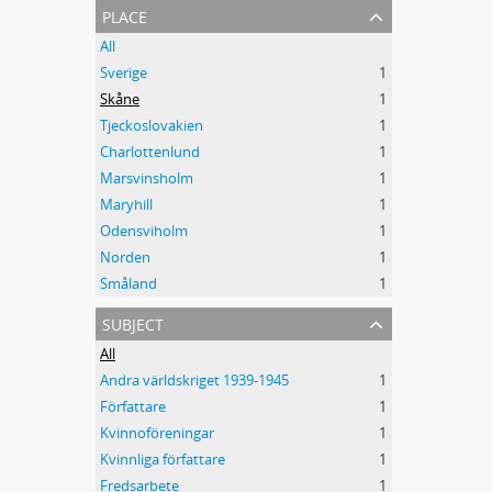
place
All
Sverige
1
Skåne
1
Tjeckoslovakien
1
Charlottenlund
1
Marsvinsholm
1
Maryhill
1
Odensviholm
1
Norden
1
Småland
1
subject
All
Andra världskriget 1939-1945
1
Författare
1
Kvinnoföreningar
1
Kvinnliga författare
1
Fredsarbete
1