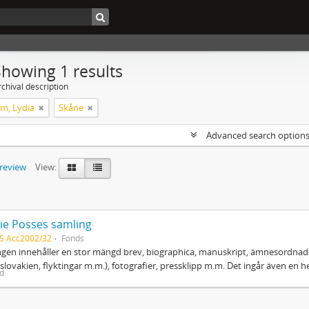
Showing 1 results
chival description
m, Lydia
Skåne
Advanced search option
preview
View:
ie Posses samling
S Acc2002/32
Fonds
gen innehåller en stor mängd brev, biographica, manuskript, ämnesordnade
slovakien, flyktingar m.m.), fotografier, pressklipp m.m. Det ingår även en h
ed