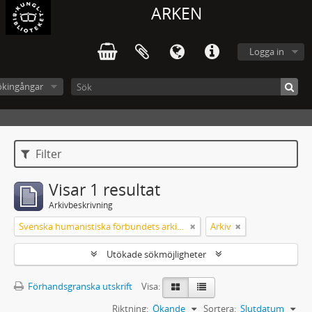
ARKEN
Logga in
ökingångar
Filter
Visar 1 resultat
Arkivbeskrivning
Svenska humanistiska förbundets arkiv: handlingar 2003-2012
Arkiv
Utökade sökmöjligheter
Förhandsgranska utskrift
Visa:
Riktning:
Ökande
Sortera:
Slutdatum