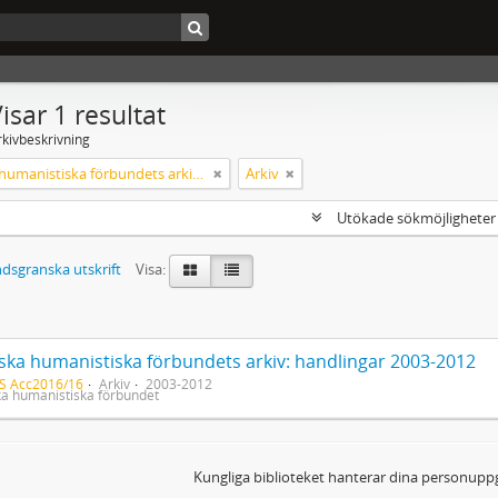
isar 1 resultat
rkivbeskrivning
Svenska humanistiska förbundets arkiv: handlingar 2003-2012
Arkiv
Utökade sökmöjlighete
dsgranska utskrift
Visa:
ska humanistiska förbundets arkiv: handlingar 2003-2012
S Acc2016/16
Arkiv
2003-2012
a humanistiska förbundet
Kungliga biblioteket hanterar dina personuppg