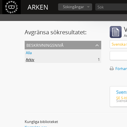
ARKEN
Sökingångar
V
Avgränsa sökresultatet:
A
beskrivningsnivå
Alla
Arkiv
1
Förhan
Sven
SE S-H
Svensk
Kungliga biblioteket