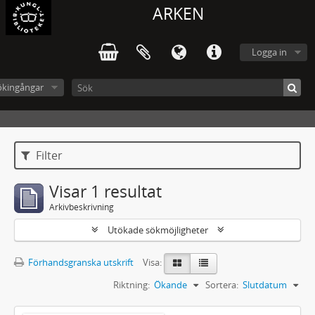
ARKEN
Logga in
ökingångar
Filter
Visar 1 resultat
Arkivbeskrivning
Utökade sökmöjligheter
Förhandsgranska utskrift
Visa:
Riktning:
Ökande
Sortera:
Slutdatum