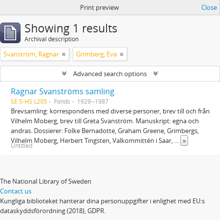
Print preview
Close
Showing 1 results
Archival description
Svanström, Ragnar
Grimberg, Eva
Advanced search options
Ragnar Svanströms samling
SE S-HS L205
Fonds
1929--1987
Brevsamling: korrespondens med diverse personer, brev till och från
Vilhelm Moberg, brev till Greta Svanström. Manuskript: egna och
andras. Dossierer: Folke Bernadotte, Graham Greene, Grimbergs,
Vilhelm Moberg, Herbert Tingsten, Valkommittén i Saar,
...
»
Untitled
The National Library of Sweden
Contact us
Kungliga biblioteket hanterar dina personuppgifter i enlighet med EU:s
dataskyddsförordning (2018), GDPR.