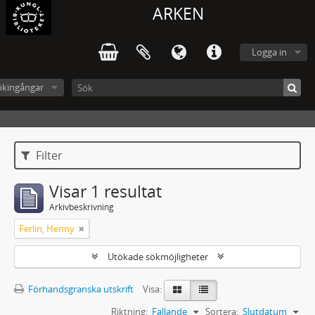
ARKEN
Logga in
ökingångar
Filter
Visar 1 resultat
Arkivbeskrivning
Ferlin, Henny
Utökade sökmöjligheter
Förhandsgranska utskrift
Visa:
Riktning:
Fallande
Sortera:
Slutdatum