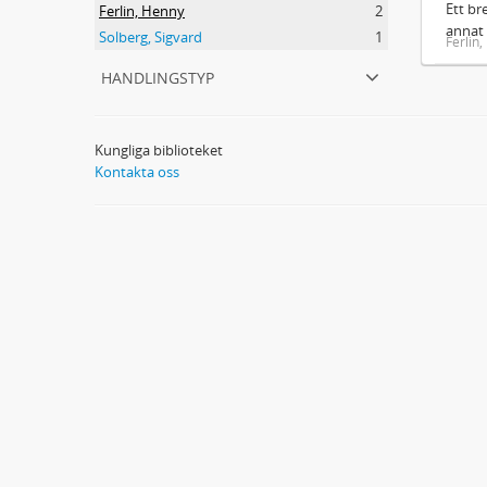
Ett br
Ferlin, Henny
2
annat 
Solberg, Sigvard
1
Ferlin
handlingstyp
Kungliga biblioteket
Kontakta oss