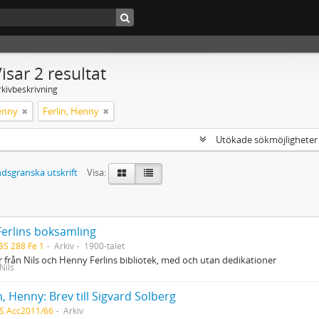
isar 2 resultat
rkivbeskrivning
Henny
Ferlin, Henny
Utökade sökmöjlighete
dsgranska utskrift
Visa:
Ferlins boksamling
BS 288 Fe 1
Arkiv
1900-talet
 från Nils och Henny Ferlins bibliotek, med och utan dedikationer
 Nils
n, Henny: Brev till Sigvard Solberg
S Acc2011/66
Arkiv