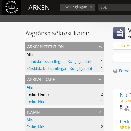
ARKEN
Sökingångar
V
Avgränsa sökresultatet:
A
arkivinstitution
Ferlin, 
Alla
Handskriftssamlingen - Kungliga biblioteket
1
Särskilda boksamlingar - Kungliga biblioteket
1
Förhan
arkivbildare
Alla
Ferlin, Henny
2
Nils 
SE S-S
Ferlin, Nils
1
Böcker
Ferlin,
namn
Alla
Ferli
Ferlin, Nils
2
SE S-H