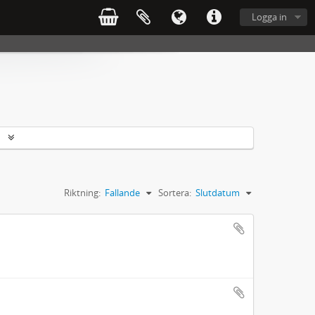
Logga in
r
Riktning:
Fallande
Sortera:
Slutdatum