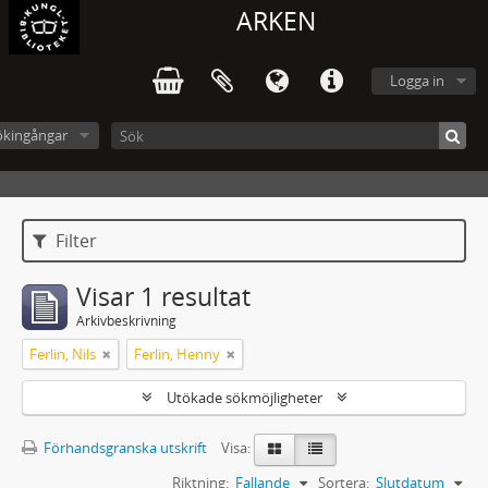
ARKEN
Logga in
ökingångar
Filter
Visar 1 resultat
Arkivbeskrivning
Ferlin, Nils
Ferlin, Henny
Utökade sökmöjligheter
Förhandsgranska utskrift
Visa:
Riktning:
Fallande
Sortera:
Slutdatum