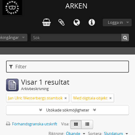
ARKEN
Logga in
ökingångar
Filter
Visar 1 resultat
Arkivbeskrivning
Jan Ulric Westerbergs stambok
Med digitala objekt
Utökade sökmöjligheter
Förhandsgranska utskrift
Visa:
Riktning:
Ökande
Sortera:
Slutdatum