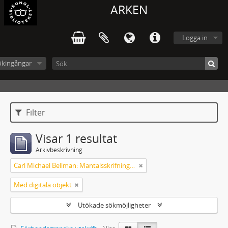
ARKEN
Logga in
ökingångar
Filter
Visar 1 resultat
Arkivbeskrivning
Carl Michael Bellman: Mantalsskrifningen
Med digitala objekt
Utökade sökmöjligheter