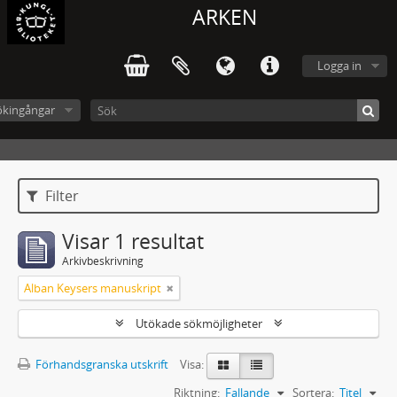
ARKEN
Logga in
ökingångar
Filter
Visar 1 resultat
Arkivbeskrivning
Alban Keysers manuskript
Utökade sökmöjligheter
Förhandsgranska utskrift
Visa:
Riktning:
Fallande
Sortera:
Titel