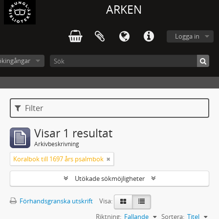
ARKEN
Logga in
ökingångar
Filter
Visar 1 resultat
Arkivbeskrivning
Koralbok till 1697 års psalmbok
Utökade sökmöjligheter
Förhandsgranska utskrift
Visa:
Riktning:
Fallande
Sortera:
Titel