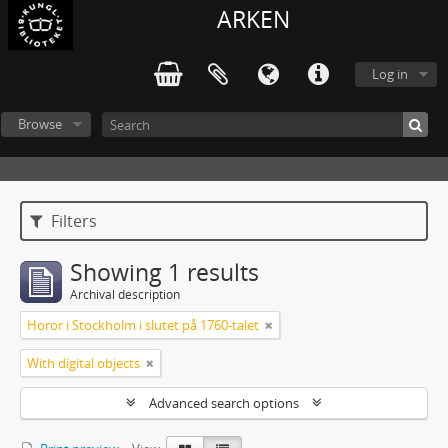
ARKEN
Log in
Browse
Filters
Showing 1 results
Archival description
Horor i Stockholm i slutet på 1760-talet
With digital objects
Advanced search options