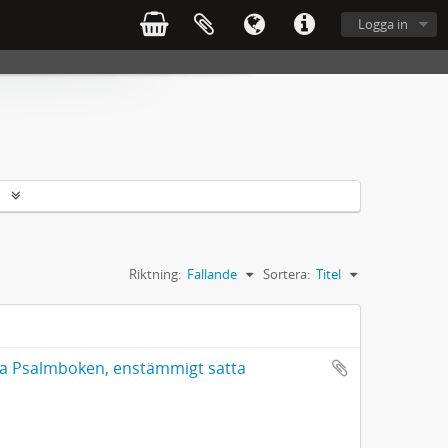
Logga in
r
Riktning:
Fallande
Sortera:
Titel
mla Psalmboken, enstämmigt satta