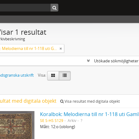
isar 1 resultat
rkivbeskrivning
Koralbok: Melodierna till nr 1-118 uti Gamla Psalmboken, enstämmigt satta
Utökade sökmöjlighete
dsgranska utskrift
Visa:
ultat med digitala objekt
Visa resultat med digitala objekt
Koralbok: Melodierna till nr 1-118 uti Ga
SE S-HS S129
Arkiv
?
Mått: 12:o (oblong)