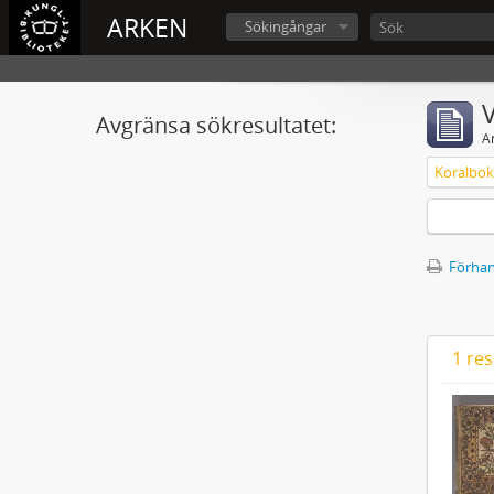
ARKEN
Sökingångar
V
Avgränsa sökresultatet:
A
Förhan
1 res