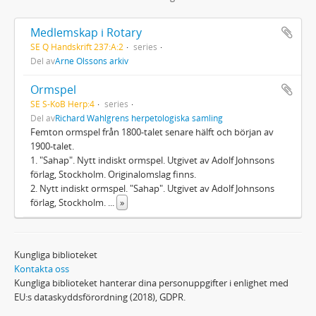
Medlemskap i Rotary
SE Q Handskrift 237:A:2
series
Del av
Arne Olssons arkiv
Ormspel
SE S-KoB Herp:4
series
Del av
Richard Wahlgrens herpetologiska samling
Femton ormspel från 1800-talet senare hälft och början av
1900-talet.
1. "Sahap". Nytt indiskt ormspel. Utgivet av Adolf Johnsons
förlag, Stockholm. Originalomslag finns.
2. Nytt indiskt ormspel. "Sahap". Utgivet av Adolf Johnsons
förlag, Stockholm.
...
»
Kungliga biblioteket
Kontakta oss
Kungliga biblioteket hanterar dina personuppgifter i enlighet med
EU:s dataskyddsförordning (2018), GDPR.