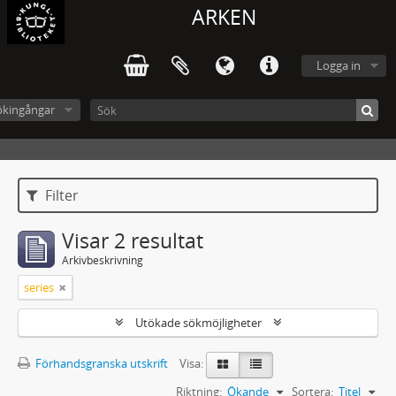
ARKEN
Logga in
ökingångar
Filter
Visar 2 resultat
Arkivbeskrivning
series
Utökade sökmöjligheter
Förhandsgranska utskrift
Visa:
Riktning:
Ökande
Sortera:
Titel